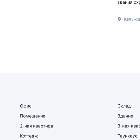
здания ох
Калужс
Офис
Склад
Помещение
Здание
2-ная квартира
3-ная ква
Коттедж
Таунхаус