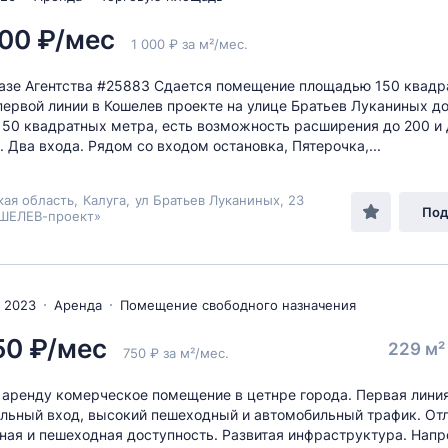
00 ₽/мес
1 000 ₽ за м²/мес.
азе Агентства #25883 Сдается помещение площадью 150 квадр
первой линии в Кошелев проекте на улице Братьев Луканиных до
50 квадратных метра, есть возможность расширения до 200 и 
. Два входа. Рядом со входом остановка, Пятерочка,...
кая область
,
Калуга
,
ул Братьев Луканиных
, 23
Под
ШЕЛЕВ-проект»
 2023
Аренда
Помещение свободного назначения
50 ₽/мес
229 м
750 ₽ за м²/мес.
 аренду комерческое помещение в цетнре города. Первая лини
ельный вход, высокий пешеходный и автомобильный трафик. От
ная и пешеходная доступность. Развитая инфраструктура. Напр