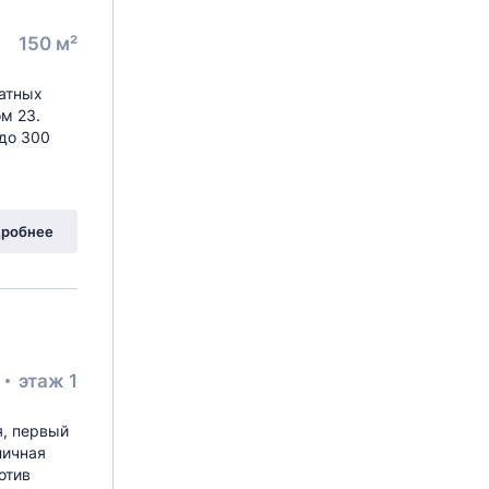
150 м²
атных
м 23.
до 300
робнее
²
этаж 1
я, первый
личная
отив